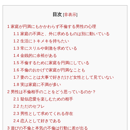
目次
[
非表示
]
1
家庭が円満にもかかわらず不倫する男性の心理
1.1
家庭の不満と、外に求めるものは別に動いている
1.2
生活にトキメキを持ちたい
1.3
常にスリルや刺激を求めている
1.4
金銭的に余裕がある
1.5
不倫するために家庭を円満にしている
1.6
不倫のおかげで家庭が円満なことも
1.7
妻のことは大事で好きだけど女性として見ていない
1.8
実は家庭に不満が多い
2
男性は不倫相手のことをどう思っているのか？
2.1
疑似恋愛を楽しむための相手
2.2
ただのセフレ
2.3
男性として求めてくれる存在
2.4
恋人として好きである
3
遊びの不倫と本気の不倫は行動に差が出る