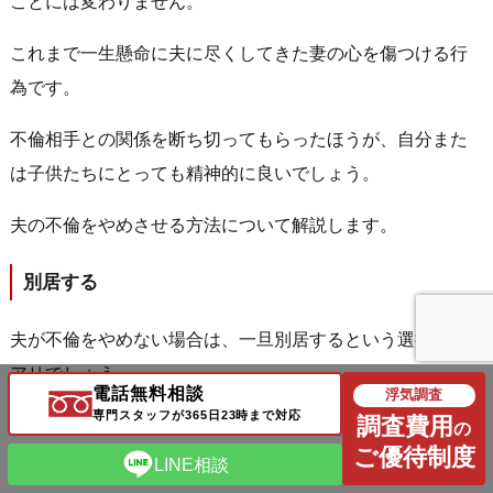
ことには変わりません。
これまで一生懸命に夫に尽くしてきた妻の心を傷つける行
為です。
不倫相手との関係を断ち切ってもらったほうが、自分また
は子供たちにとっても精神的に良いでしょう。
夫の不倫をやめさせる方法について解説します。
別居する
夫が不倫をやめない場合は、一旦別居するという選択肢も
アリでしょう。
電話無料相談
浮気調査
専門スタッフが365日23時まで対応
調査費用
腹は立つものの、離婚にまだ踏み切れないときは無理して
の
ご優待制度
離婚しようとはせず、冷却期間として別居をします。
LINE相談