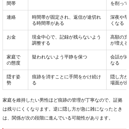
間帯
を削って
連絡
時間帯が固定され、返信が途切れ
深夜や早
る時間帯がある
くなる
お金
現金中心で、記録が残らないよう
高額の支
調整する
が増える
家庭で
疑われないよう平静を保つ
会話が減
の態度
なる
隠す姿
痕跡を消すことに手間をかけ続け
隠し方が
勢
る
場面が出
家庭を維持したい男性ほど痕跡の管理が丁寧なので、証拠
は残りにくくなります。逆に隠し方が急に雑になったとき
は、関係が次の段階に進んでいる可能性があります。