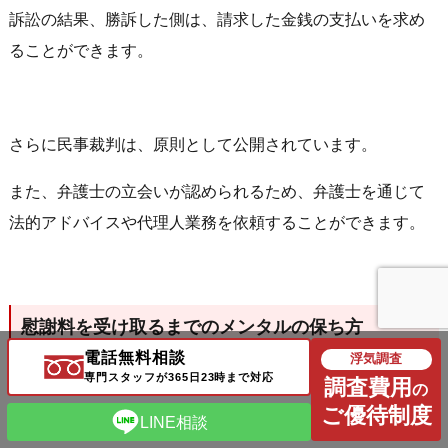
訴訟の結果、勝訴した側は、請求した金銭の支払いを求め
ることができます。
さらに民事裁判は、原則として公開されています。
また、弁護士の立会いが認められるため、弁護士を通じて
法的アドバイスや代理人業務を依頼することができます。
慰謝料を受け取るまでのメンタルの保ち方
電話無料相談
浮気調査
専門スタッフが365日23時まで対応
調査費用
自身が不倫をされていると知った際、しばらくはショック
の
ご優待制度
で立ち直れないこともあるでしょう。
LINE相談