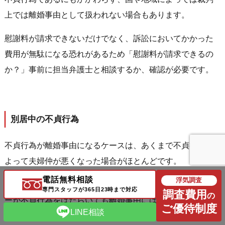
上では離婚事由として扱われない場合もあります。
慰謝料が請求できないだけでなく、訴訟においてかかった
費用が無駄になる恐れがあるため「慰謝料が請求できるの
か？」事前に担当弁護士と相談するか、確認が必要です。
別居中の不貞行為
不貞行為が離婚事由になるケースは、あくまで不貞行為に
よって夫婦仲が悪くなった場合がほとんどです。
電話無料相談
浮気調査
そのため、すでに不仲により別居していた場合、パートナ
専門スタッフが365日23時まで対応
調査費用
の
ーが不貞行為をはたらいても離婚事由には当たらないとさ
ご優待制度
LINE相談
れる場合があります。