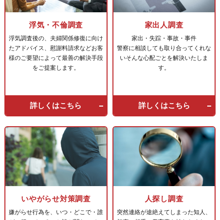
浮気・不倫調査
家出人調査
浮気調査後の、夫婦関係修復に向け
家出・失踪・事故・事件
たアドバイス、慰謝料請求などお客
警察に相談しても取り合ってくれな
様のご要望によって最善の解決手段
い
そんな心配ごとを解決いたしま
をご提案します。
す。
詳しくはこちら
詳しくはこちら
いやがらせ対策調査
人探し調査
嫌がらせ行為を、いつ・どこで・誰
突然連絡が途絶えてしまった知人、