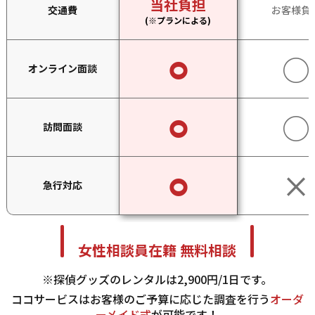
当社負担
交通費
お客様負
(※プランによる)
⚪︎
○
ご相談者
オンライン面談
女性３２歳・OL・吹田市在住
相談項目
⚪︎
○
訪問面談
浮気調査（夫３３歳）
⚪︎
×
急行対応
ご相談者
女性２９歳・看護師・東大阪市
在住
女性相談員在籍
無料相談
相談項目
素行調査（彼氏３５歳）
※探偵グッズのレンタルは2,900円/1日です。
ココサービスはお客様のご予算に応じた調査を行う
オーダ
ーメイド式
が可能です！