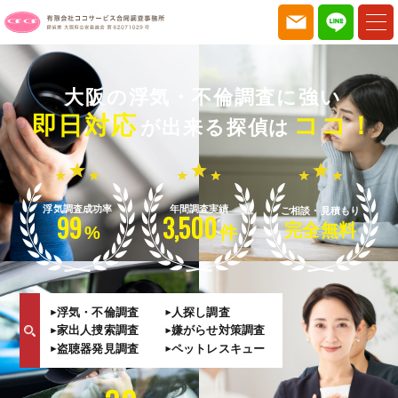
大阪の浮気・不倫調査に強い
即日対応
ココ！
が出来る探偵は
浮気調査成功率
年間調査実績
ご相談・見積もり
99
3,500
完全無料
%
件
浮気・不倫調査
人探し調査
家出人捜索調査
嫌がらせ対策調査
盗聴器発見調査
ペットレスキュー