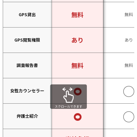
相談項目
結婚前調査（娘３２歳）
無料
GPS貸出
無料
あり
GPS閲覧権限
あり
ご相談者
男性５３歳・会社役員・大阪市
中央区在住
無料
調査報告書
無料
相談項目
浮気調査（妻４８歳）
⚪︎
○
女性カウンセラー
ご相談者
スクロールできます
⚪︎
○
女性３４歳・会社員・枚方市在
弁護士紹介
住
相談項目
素行調査（婚約者３２歳）