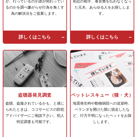
が、
行っているのか誰が関わってい
初恋の相手、養育費を払わなくなっ
るのかを調べ嫌がら​せ行為を無くす
た元夫、
あらゆる人をお探ししま
為の解決法をご提案します。
す。
詳しくはこちら
詳しくはこちら
盗聴器発見調査
ペットレスキュー（猫・犬）
盗聴、盗撮されているかも、と感じ
地震発生時や動物病院への送迎時、
られたときは、
ココサービスの防犯
ベランダを開けた隙に脱走したな
アドバイザーにご相談下さい。
犯人
ど、
行方不明になったペットをお探
特定調査も可能です。
しします。