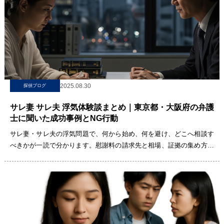
2025.08.30
探偵ブログ
サレ妻 サレ夫 浮気体験談まとめ｜東京都・大阪府の弁護
士に聞いた成功事例とNG行動
サレ妻・サレ夫の浮気問題で、何から始め、何を避け、どこへ相談す
べきかが一読で分かります。慰謝料の請求先と相場、証拠の集め方、
協議・調停・訴訟の進め方、親権や婚姻費用、東京・大阪の成功事例
とNG行動、法[…]