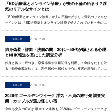
「ED治療薬とオンライン診療」が夫の不倫の始まり？浮
気のリアルなサインとは
「ED治療薬とオンライン診療」が夫の不倫の始まり？浮気のリアルな
サインとは 「ED治療薬をオンライン診療で処方されている＝夫の浮
気の始まりでは？」と不安を抱える方に向けて、本記事では検索[…]
2026.06.01
お知らせ
独身偽装・詐欺・洗脳の闇｜30代～50代が騙される心理
とNHK報道を基にした調査分析
独身と偽って近づき、恋愛感情や信頼関係を利用して金銭をだまし取
る「独身偽装詐欺」は、近年30代〜50代を中心に被害が増加していま
す。本記事では、NHK報道などで明らかになった実態をもとに、詐欺
[…]
2026.05.02
お知らせ
2026年 ゴールデンウイーク 浮気・不貞の旅行先 調査実
態｜カップルが選ぶ怪しい宿
今年も突入のGWは 最大１２連休も 2026年のゴールデンウイークは