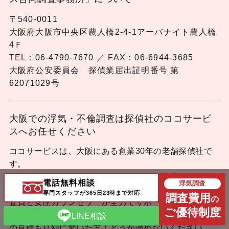
〒540-0011
大阪府大阪市中央区農人橋2-4-1アーバナイト農人橋
4Ｆ
TEL：06-4790-7670 ／ FAX：06-6944-3685
大阪府公安委員会 探偵業届出証明番号 第
62071029号
大阪での浮気・不倫調査は探偵社のココサービ
スへお任せください
ココサービスは、大阪にある創業30年の老舗探偵社で
す。
調査依頼は大阪・兵庫・京都・奈良まで対応可能です。
電話無料相談
浮気調査
少しのご予算でも浮気調査は可能です！！経験豊富な調
専門スタッフが365日23時まで対応
調査費用
の
査員と女性カウンセラーが全力でサポート致します！
ご優待制度
24時間対応・電話＆ライン相談無料なので、他探偵社
LINE相談
の見積もり額に驚いた方！どうか諦めないください。