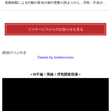
長期休暇による行動の変化や旅行需要の高まりから、浮気・不貞が発
生しやすい時期といわれています。本記事では、箱根や熱海、京都、
沖[…]
ココサービスからのお知らせを見る
探偵のつぶやき
Tweets by tanteicocosv
＜W不倫！実録！浮気調査現場＞