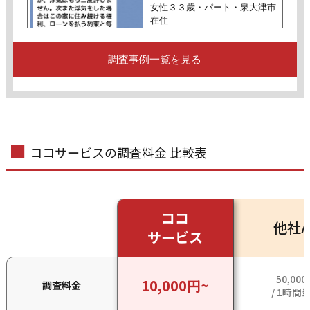
女性３３歳・パート・泉大津市
在住
相談項目
調査事例一覧を見る
浮気調査（夫３５歳）
ご相談者
女性51歳・介護職・羽曳野市在
ココサービスの調査料金 比較表
住
相談項目
浮気調査（夫５０歳）
ココ
他社A
サービス
ご相談者
50,000
10,000円~
男性６０歳・自営業・豊中市在
調査料金
/ 1時間
住