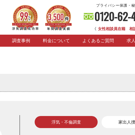
プライバシー保護・
0120-62-
《
女性相談員在籍 相
調査事例
料金について
よくあるご質問
求
浮気・不倫調査
家出人