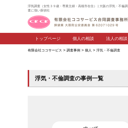
浮気調査（女性３９歳・専業主婦・高槻市在住） | 大阪の浮気・不倫調
査に強い探偵社
トップページ
個人の相談
法人の相談
>
>
>
有限会社ココサービス
調査事例
個人
浮気・不倫調査
浮気・不倫調査の事例一覧