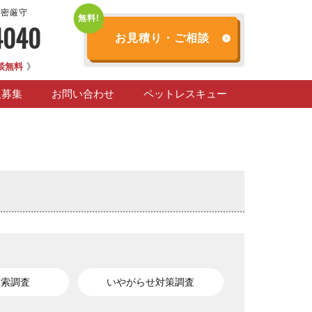
秘密厳守
4040
お見積り・ご相談
談無料
》
人募集
お問い合わせ
ペットレスキュー
捜索調査
いやがらせ対策調査