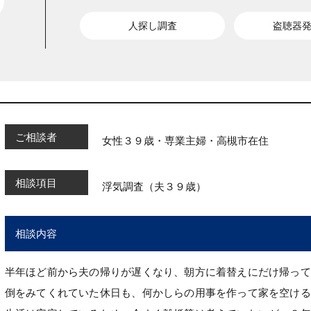
人探し調査
盗聴器
ご相談者
女性３９歳・専業主婦・高槻市在住
相談項目
浮気調査（夫３９歳）
相談内容
半年ほど前から夫の帰りが遅くなり、朝方に着替えにだけ帰って
倒をみてくれていた休日も、何かしらの用事を作って家を空ける