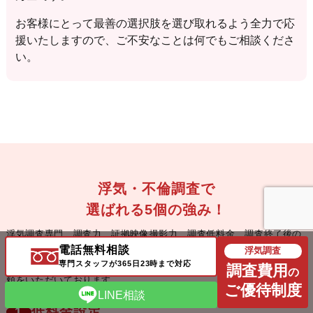
お客様にとって最善の選択肢を選び取れるよう全力で応
援いたしますので、ご不安なことは何でもご相談くださ
い。
浮気・不倫調査で
選ばれる5個の強み！
浮気調査専門、調査力、証拠映像撮影力、調査低料金、調査終了後の
電話無料相談
サポート、心理的バックアップ・解決力、
お客様満足度など、大阪の
浮気調査
専門スタッフが365日23時まで対応
探偵事務所のココサービスではお客様の信頼も厚く、常に多くのご依
調査費用
の
頼をいただいております。
ご優待制度
LINE相談
低料金設定
1