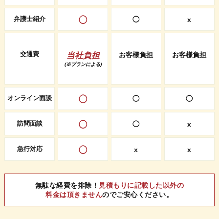
弁護士紹介
◯
◯
x
交通費
当社負担
お客様負担
お客様負担
(※プランによる)
オンライン面談
◯
◯
◯
訪問面談
◯
◯
x
急行対応
◯
x
x
無駄な経費を排除！
見積もりに記載した以外の
料金は頂きません
のでご安心ください。