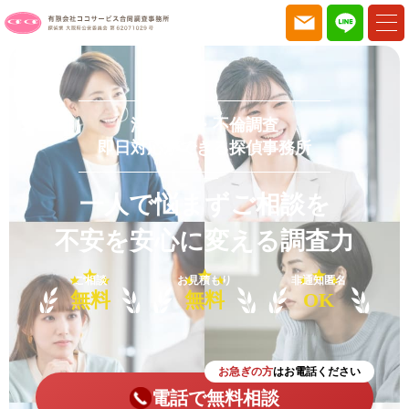
浮気調査・不倫調査
即日対応ができる探偵事務所
一人で悩まずご相談を
不安を安心に変える調査力
ご相談
お見積もり
非通知匿名
無料
無料
OK
お急ぎの方
はお電話ください
電話で無料相談