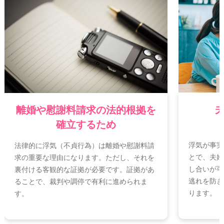
離婚や慰謝料請求の法的根拠を
確立するため
浮気が事実
法律的に浮気（不貞行為）は離婚や慰謝料請
とで、夫婦
求の重要な理由になります。ただし、それを
し合いが可
裏付ける客観的な証拠が必要です。証拠があ
逃れを防ぎ
ることで、裁判や調停で有利に進められま
ります。
す。