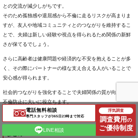
との交流が減少しがちです。
そのため孤独感や退屈感から不倫に走るリスクが高まりま
すが、友人や地域コミュニティとのつながりを維持するこ
とで、夫婦は新しい経験や視点を得られるため関係の新鮮
さが保てるでしょう。
さらに高齢者は健康問題や経済的な不安を抱えることが多
く、その際にパートナーの様な支え合える人がいることで
安心感が得られます。
社会的つながりを強化することで夫婦関係の質が向上し、
不倫防止に大いに役立ちます。
電話無料相談
浮気調査
専門スタッフが365日23時まで対応
調査費用
の
ご優待制度
LINE相談
まとめ