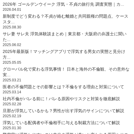
2026年 ゴールデンウイーク 浮気・不貞の旅行先 調査実態｜カ...
2026.04.01
新制度でどう変わる？不貞が絡む離婚と共同親権の問題点、ケース
スタ...
2025.08.30
サレ妻 サレ夫 浮気体験談まとめ｜東京都・大阪府の弁護士に聞い
た...
2025.06.02
2025年最新版！マッチングアプリで浮気する男女の実態と見分け
方...
2025.05.05
グローバル化で変わる浮気事情！ 日本と海外の不倫観、その意外な
実...
2025.03.21
医者の不倫問題とその影響とは？不倫をする理由と対策について
2025.03.14
社内不倫がバレる前に！バレる原因やリスクと対策を徹底解説
2025.02.28
旦那が浮気しているかも？男性が出す浮気のサインについて解説
2025.02.19
浮気している配偶者や不倫相手に与える制裁方法について解説
2025.01.30