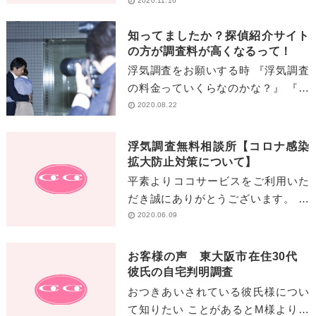
『Ｇｏ Ｔｏ トラベルキャンペーン
2020.11.16
特別企画』 一時は収まりかけていた
知ってましたか？探偵紹介サイト
コロナで[…]
の方が調査料が高くなるって！
浮気調査をお願いする時 『浮気調査
の料金っていくらなのかな？』 『料
金の安い探偵社ってどこなんだろ
2020.08.22
う？』 『悪徳探偵ではなくてきちん
と浮気の証拠を[…]
浮気調査無料相談所【コロナ感染
拡大防止対策について】
平素よりココサービスをご利用いた
だき誠にありがとうございます。 新
型コロナウイルスに罹患された方々
2020.06.09
及びその関係者の 方々に心よりお見
舞い申しあげます[…]
お客様の声 東大阪市在住30代
彼氏の自宅判明調査
おつきあいされている彼氏様につい
て知りたい ことがあるとM様よりメ