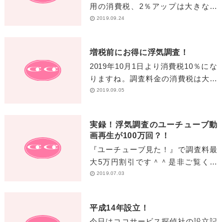
用の消費税、2％アップは大きな額
になります。悩み続けるより、この
2019.09.24
機会をチャンスに変えて前進しまし
ょう！！今日から今月中のご契約の
増税前にお得に浮気調査！
[…]
2019年10月1日より消費税10％にな
りますね。調査料金の消費税は大き
い金額になることもあります。導入
2019.09.05
前に浮気調査をぜひ！！今なら調査
料金から5％割引です！！
実録！浮気調査のユーチューブ動
画再生が100万回？！
『ユーチューブ見た！』で調査料最
大5万円割引です＾＾是非ご覧くだ
さい！こんなところまで撮影しま
2019.07.03
す！→
https://youtu.be/t47WlmNoER0[…]
平成14年設立！
今日はココサービス探偵社の設立記