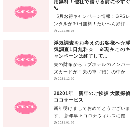
用無料！他社で借りる前に今すぐ
📞
5月お得キャンペーン情報！GPSレ
ンタルが30日無料！たいへん好評の
GPSレンタル無料キャンペーンです
2022.05.05
が、5月もキャンペーンを延長しま
浮気調査をお考えのお客様へ☆浮
す！！[…]
気調査1日無料☆ ※現在このキ
ャンペーンは終了して...
夫の財布からラブホテルのメンバー
ズカードが！夫の車（鞄）の中から
コンドームが！夫のスマホのぞき見
2021.12.06
すると怪しいラインが！夫のアップ
20201年 新年のご挨拶 大阪探偵
ルウォッチに浮気相手とのラインが
ココサービス
[…]
新年明けましておめでとうございま
す。 新年早々コロナウィルスに罹患
された方々の多さに まだまだこの戦
2021.01.02
いは終わることが無いと実感させら