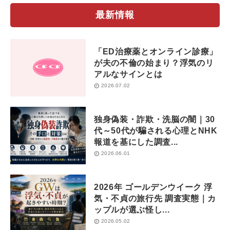
最新情報
「ED治療薬とオンライン診療」
が夫の不倫の始まり？浮気のリ
アルなサインとは
2026.07.02
独身偽装・詐欺・洗脳の闇｜30
代～50代が騙される心理とNHK
報道を基にした調査...
2026.06.01
2026年 ゴールデンウイーク 浮
気・不貞の旅行先 調査実態｜カ
ップルが選ぶ怪し...
2026.05.02