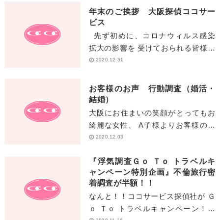
れるとと[…]
年末のご挨拶 大阪探偵ココサー
ビス
先ず初めに、コロナウィルス感染
拡大の影響を 受けておられる皆様に
おかれまして 心よりお見舞い申し上
2020.12.31
げます。 また、最前線で[…]
お客様のお声 行動調査（婚活・
結婚）
大阪にお住まいの笑顔がとってもお
綺麗な女性、 A子様よりお客様のお
声を頂戴致しました。 長年お悩み
2020.12.03
続[…]
『浮気調査Ｇｏ Ｔｏ トラベルキ
ャンペーン特別企画』不倫旅行密
着調査が半額！！
なんと！！ココサービス探偵社が Ｇ
ｏ Ｔｏ トラベルキャンペーン！？