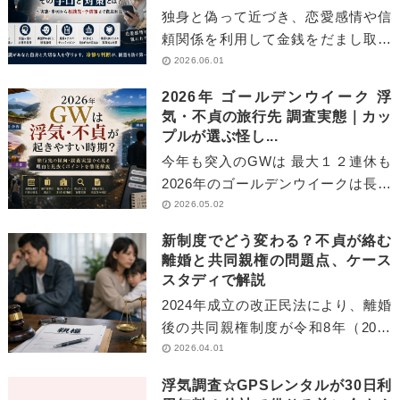
独身と偽って近づき、恋愛感情や信
頼関係を利用して金銭をだまし取る
「独身偽装詐欺」は、近年30代〜50
2026.06.01
代を中心に被害が増加しています。
2026年 ゴールデンウイーク 浮
本記事では、NHK報[…]
気・不貞の旅行先 調査実態｜カッ
プルが選ぶ怪し...
今年も突入のGWは 最大１２連休も
2026年のゴールデンウイークは長期
休暇による行動の変化や旅行需要の
2026.05.02
高まりから、浮気・不貞が発生しや
新制度でどう変わる？不貞が絡む
すい時期といわれて[…]
離婚と共同親権の問題点、ケース
スタディで解説
2024年成立の改正民法により、離婚
後の共同親権制度が令和8年（2026
年）4月1日から施行されます。不貞
2026.04.01
行為が絡む離婚で、新制度がどう適
浮気調査☆GPSレンタルが30日利
用され、どんな影響があ[…]