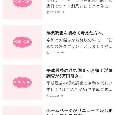
念日です＾＾創業としては25年にな
るのですが、こうして設立記念を祝
2019.06.17
えますのも皆様のご支援のかげで
す。ココサービスはこれからも、
「[…]
浮気調査を初めて考えた方へ。
令和はお悩みから解放の年に！『初
めての調査プラン』としまして浮気
調査5万円分の調査料が☞なんと3万
2019.05.01
円でご提供です！探偵の料金にびっ
くりされた方、初めてでよくわか
平成最後の浮気調査がお得！浮気
[…]
調査が5万円引き！
平成最後の浮気調査で令和を楽しい
年に！4月中のご契約で平成最後の
割引、お得プランとしまして弁護士
2019.04.04
相談付慰謝料請求プランが料金55万
円のところ50万円でご提供です[…]
ホームページがリニューアルしま