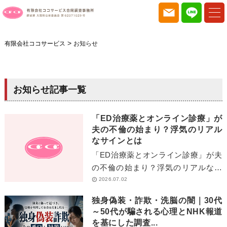
>
有限会社ココサービス
お知らせ
お知らせ記事一覧
「ED治療薬とオンライン診療」が
夫の不倫の始まり？浮気のリアル
なサインとは
「ED治療薬とオンライン診療」が夫
の不倫の始まり？浮気のリアルなサ
インとは 「ED治療薬をオンライン
2026.07.02
診療で処方されている＝夫の浮気の
独身偽装・詐欺・洗脳の闇｜30代
始まりでは？」[…]
～50代が騙される心理とNHK報道
を基にした調査...