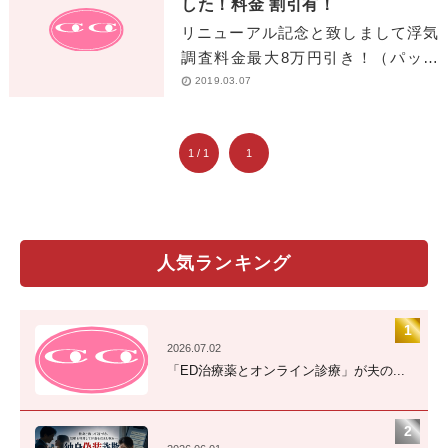
した！料金 割引有！
リニューアル記念と致しまして浮気
調査料金最大8万円引き！（パック
プランの場合 2019年3月31日ま
2019.03.07
で。） お話しだけでもOK!！浮気専
門カウンセラーと話[…]
1 / 1
1
人気ランキング
2026.07.02
「ED治療薬とオンライン診療」が夫の...