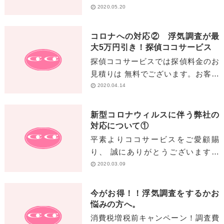
ールにてご相談がござい ました。
2020.05.20
『彼氏様の自宅がわからない』 自宅
が[…]
コロナへの対応② 浮気調査が最
大5万円引き！探偵ココサービス
探偵ココサービスでは探偵料金のお
見積りは 無料でございます。お客様
の現在の状況 （夫や彼・妻や彼女の
2020.04.14
浮気状況）や 調査後にどうされたい
か（慰謝[…]
新型コロナウィルスに伴う弊社の
対応について①
平素よりココサービスをご愛顧賜
り、 誠にありがとうございます。
新型コロナウイルス感染症に罹患さ
2020.03.09
れた方々、および 関係者の皆様に
心からお見舞い申し上げます[…]
今がお得！！浮気調査をするかお
悩みの方へ。
消費税増税前キャンペーン！調査費