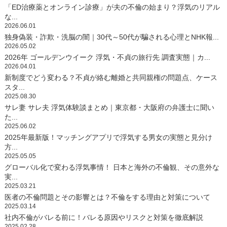
「ED治療薬とオンライン診療」が夫の不倫の始まり？浮気のリアル
な...
2026.06.01
独身偽装・詐欺・洗脳の闇｜30代～50代が騙される心理とNHK報...
2026.05.02
2026年 ゴールデンウイーク 浮気・不貞の旅行先 調査実態｜カ...
2026.04.01
新制度でどう変わる？不貞が絡む離婚と共同親権の問題点、ケース
スタ...
2025.08.30
サレ妻 サレ夫 浮気体験談まとめ｜東京都・大阪府の弁護士に聞い
た...
2025.06.02
2025年最新版！マッチングアプリで浮気する男女の実態と見分け
方...
2025.05.05
グローバル化で変わる浮気事情！ 日本と海外の不倫観、その意外な
実...
2025.03.21
医者の不倫問題とその影響とは？不倫をする理由と対策について
2025.03.14
社内不倫がバレる前に！バレる原因やリスクと対策を徹底解説
2025.02.28