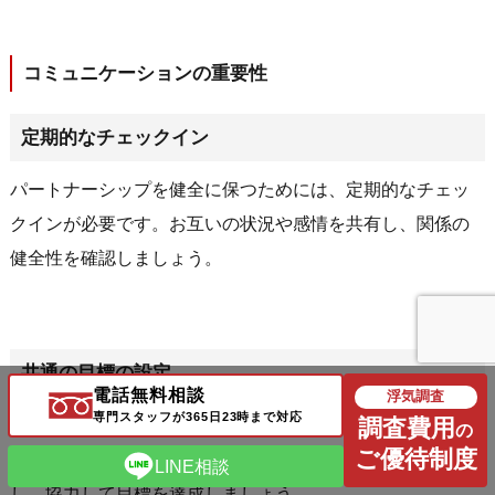
コミュニケーションの重要性
定期的なチェックイン
パートナーシップを健全に保つためには、定期的なチェッ
クインが必要です。お互いの状況や感情を共有し、関係の
健全性を確認しましょう。
共通の目標の設定
電話無料相談
浮気調査
専門スタッフが365日23時まで対応
調査費用
共通の目標や価値観を設定することは、関係を強化し、浮
の
ご優待制度
気の誘惑から遠ざける助けになります。一緒に未来を計画
LINE相談
し、協力して目標を達成しましょう。