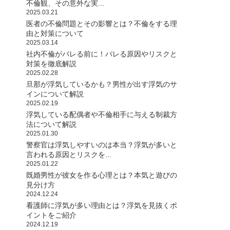
不倫観、その意外な実...
2025.03.21
医者の不倫問題とその影響とは？不倫をする理
由と対策について
2025.03.14
社内不倫がバレる前に！バレる原因やリスクと
対策を徹底解説
2025.02.28
旦那が浮気しているかも？男性が出す浮気のサ
インについて解説
2025.02.19
浮気している配偶者や不倫相手に与える制裁方
法について解説
2025.01.30
警察官は浮気しやすいのは本当？浮気が多いと
言われる原因とリスクを...
2025.01.22
既婚男性が彼女を作る心理とは？本気と遊びの
見分け方
2024.12.24
看護師に浮気が多い理由とは？浮気を見抜くポ
イントをご紹介
2024.12.19