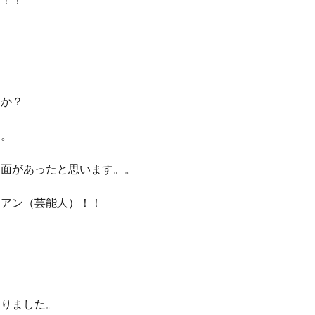
）！！
うか？
す。
側面があったと思います。。
ィアン（芸能人）！！
なりました。