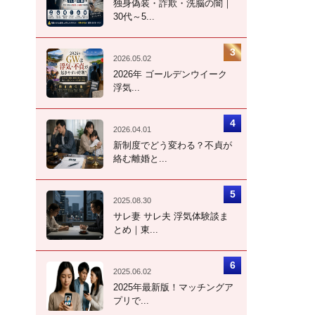
独身偽装・詐欺・洗脳の闇｜
30代～5...
2026.05.02
2026年 ゴールデンウイーク
浮気...
2026.04.01
新制度でどう変わる？不貞が
絡む離婚と...
2025.08.30
サレ妻 サレ夫 浮気体験談ま
とめ｜東...
2025.06.02
2025年最新版！マッチングア
プリで...