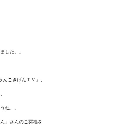
じました。。
ゃんごきげんＴＶ」、
」、
ょうね。。
けん」さんのご冥福を