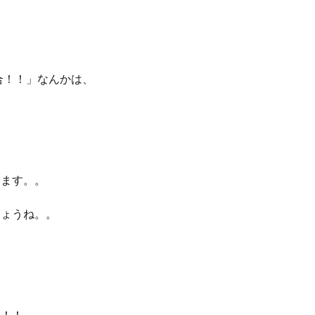
ら
合！！」なんかは、
します。。
しょうね。。