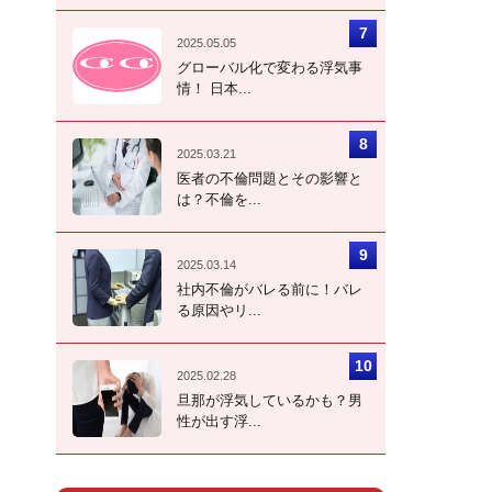
2025.05.05
グローバル化で変わる浮気事
情！ 日本...
2025.03.21
医者の不倫問題とその影響と
は？不倫を...
2025.03.14
社内不倫がバレる前に！バレ
る原因やリ...
2025.02.28
旦那が浮気しているかも？男
性が出す浮...