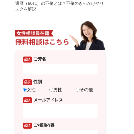
還暦（60代）の不倫とは？不倫のきっかけやリ
スクを解説
ご芳名
必須
性別
必須
女性
男性
その他
メールアドレス
必須
ご相談内容
必須