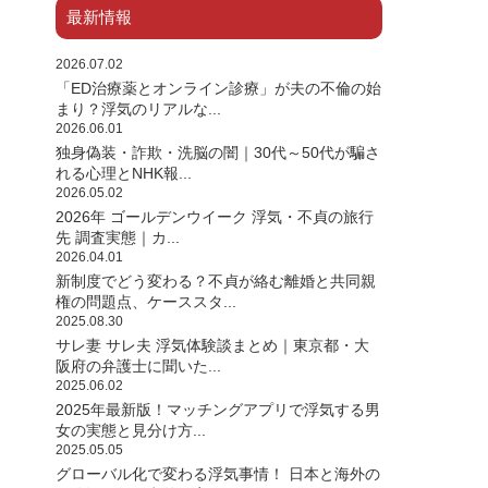
最新情報
2026.07.02
「ED治療薬とオンライン診療」が夫の不倫の始
まり？浮気のリアルな...
2026.06.01
独身偽装・詐欺・洗脳の闇｜30代～50代が騙さ
れる心理とNHK報...
2026.05.02
2026年 ゴールデンウイーク 浮気・不貞の旅行
先 調査実態｜カ...
2026.04.01
新制度でどう変わる？不貞が絡む離婚と共同親
権の問題点、ケーススタ...
2025.08.30
サレ妻 サレ夫 浮気体験談まとめ｜東京都・大
阪府の弁護士に聞いた...
2025.06.02
2025年最新版！マッチングアプリで浮気する男
女の実態と見分け方...
2025.05.05
グローバル化で変わる浮気事情！ 日本と海外の