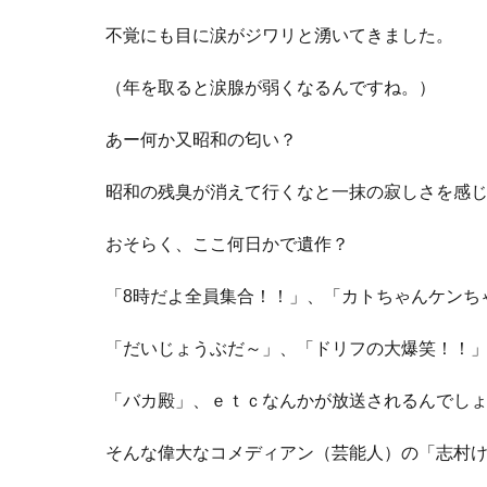
不覚にも目に涙がジワリと湧いてきました。
（年を取ると涙腺が弱くなるんですね。）
あー何か又昭和の匂い？
昭和の残臭が消えて行くなと一抹の寂しさを感
おそらく、ここ何日かで遺作？
「8時だよ全員集合！！」、「カトちゃんケンち
「だいじょうぶだ～」、「ドリフの大爆笑！！
「バカ殿」、ｅｔｃなんかが放送されるんでし
そんな偉大なコメディアン（芸能人）の「志村