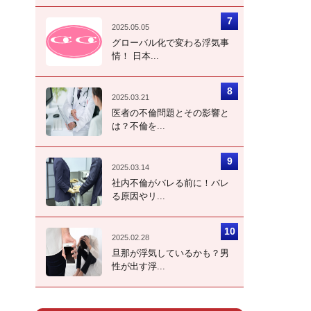
2025.05.05
グローバル化で変わる浮気事
情！ 日本...
2025.03.21
医者の不倫問題とその影響と
は？不倫を...
2025.03.14
社内不倫がバレる前に！バレ
る原因やリ...
2025.02.28
旦那が浮気しているかも？男
性が出す浮...