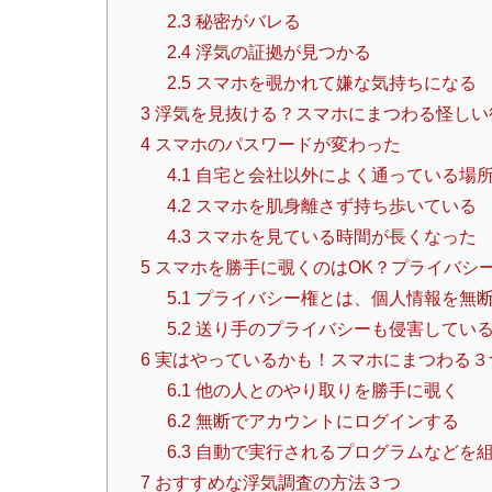
2.3
秘密がバレる
2.4
浮気の証拠が見つかる
2.5
スマホを覗かれて嫌な気持ちになる
3
浮気を見抜ける？スマホにまつわる怪しい
4
スマホのパスワードが変わった
4.1
自宅と会社以外によく通っている場
4.2
スマホを肌身離さず持ち歩いている
4.3
スマホを見ている時間が長くなった
5
スマホを勝手に覗くのはOK？プライバシ
5.1
プライバシー権とは、個人情報を無
5.2
送り手のプライバシーも侵害してい
6
実はやっているかも！スマホにまつわる３
6.1
他の人とのやり取りを勝手に覗く
6.2
無断でアカウントにログインする
6.3
自動で実行されるプログラムなどを
7
おすすめな浮気調査の方法３つ