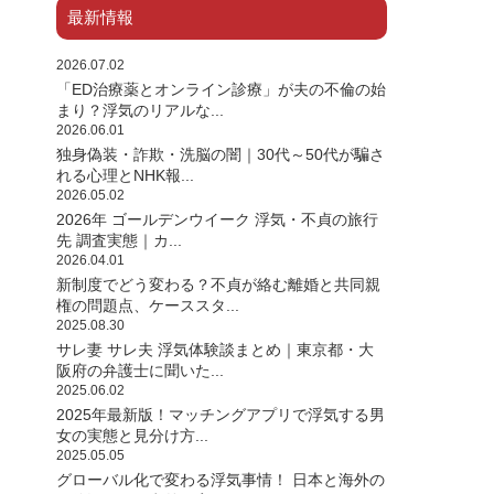
最新情報
2026.07.02
「ED治療薬とオンライン診療」が夫の不倫の始
まり？浮気のリアルな...
2026.06.01
独身偽装・詐欺・洗脳の闇｜30代～50代が騙さ
れる心理とNHK報...
2026.05.02
2026年 ゴールデンウイーク 浮気・不貞の旅行
先 調査実態｜カ...
2026.04.01
新制度でどう変わる？不貞が絡む離婚と共同親
権の問題点、ケーススタ...
2025.08.30
サレ妻 サレ夫 浮気体験談まとめ｜東京都・大
阪府の弁護士に聞いた...
2025.06.02
2025年最新版！マッチングアプリで浮気する男
女の実態と見分け方...
2025.05.05
グローバル化で変わる浮気事情！ 日本と海外の