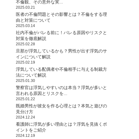
不倫観、その意外な実...
2025.03.21
医者の不倫問題とその影響とは？不倫をする理
由と対策について
2025.03.14
社内不倫がバレる前に！バレる原因やリスクと
対策を徹底解説
2025.02.28
旦那が浮気しているかも？男性が出す浮気のサ
インについて解説
2025.02.19
浮気している配偶者や不倫相手に与える制裁方
法について解説
2025.01.30
警察官は浮気しやすいのは本当？浮気が多いと
言われる原因とリスクを...
2025.01.22
既婚男性が彼女を作る心理とは？本気と遊びの
見分け方
2024.12.24
看護師に浮気が多い理由とは？浮気を見抜くポ
イントをご紹介
2024.12.19