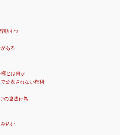
行動４つ
所がある
ー権とは何か
断で公表されない権利
る
つの違法行為
組み込む