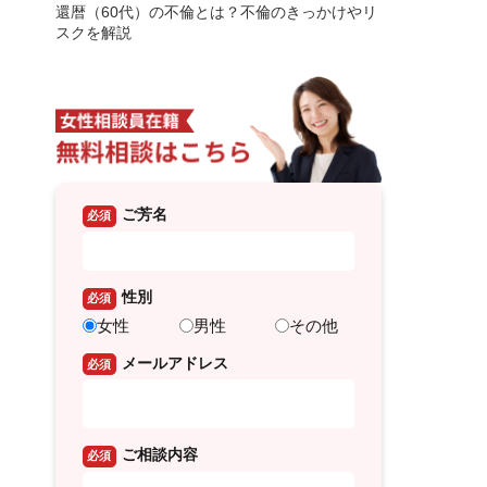
還暦（60代）の不倫とは？不倫のきっかけやリ
スクを解説
ご芳名
必須
性別
必須
女性
男性
その他
メールアドレス
必須
ご相談内容
必須