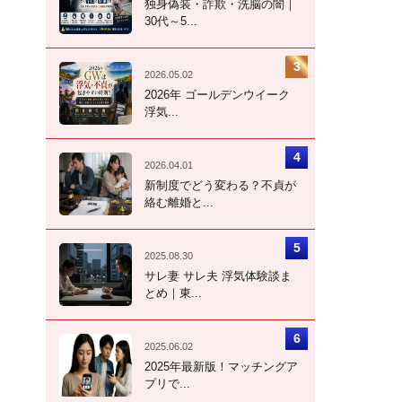
独身偽装・詐欺・洗脳の闇｜
30代～5...
2026.05.02
2026年 ゴールデンウイーク
浮気...
2026.04.01
新制度でどう変わる？不貞が
絡む離婚と...
2025.08.30
サレ妻 サレ夫 浮気体験談ま
とめ｜東...
2025.06.02
2025年最新版！マッチングア
プリで...