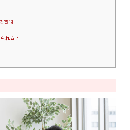
る質問
められる？
？