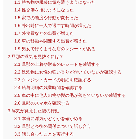
1.3
持ち物や服装に気を遣うようになった
1.4
性交渉を拒むようになった
1.5
家での態度や行動が変わった
1.6
外出時に一人で過ごす時間が増えた
1.7
外食費などの出費が増えた
1.8
車の移動や関連する出費が増えた
1.9
男女で行くような店のレシートがある
2
旦那の浮気を見抜くには？
2.1
旦那の上着や財布のレシートを確認する
2.2
洗濯物に女性の強い香りが付いていないか確認する
2.3
クレジットカードの明細を確認する
2.4
給与明細の残業時間を確認する
2.5
車の中に他人の物や髪の毛が落ちていないか確認する
2.6
旦那のスマホを確認する
3
浮気が発覚した後の行動
3.1
本当に浮気かどうかを確かめる
3.2
旦那と今後の関係について話し合う
3.3
話し合ったことを実行する