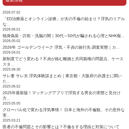
2026.07.02
「ED治療薬とオンライン診療」が夫の不倫の始まり？浮気のリアル
な...
2026.06.01
独身偽装・詐欺・洗脳の闇｜30代～50代が騙される心理とNHK報...
2026.05.02
2026年 ゴールデンウイーク 浮気・不貞の旅行先 調査実態｜カ...
2026.04.01
新制度でどう変わる？不貞が絡む離婚と共同親権の問題点、ケース
スタ...
2025.08.30
サレ妻 サレ夫 浮気体験談まとめ｜東京都・大阪府の弁護士に聞い
た...
2025.06.02
2025年最新版！マッチングアプリで浮気する男女の実態と見分け
方...
2025.05.05
グローバル化で変わる浮気事情！ 日本と海外の不倫観、その意外な
実...
2025.03.21
医者の不倫問題とその影響とは？不倫をする理由と対策について