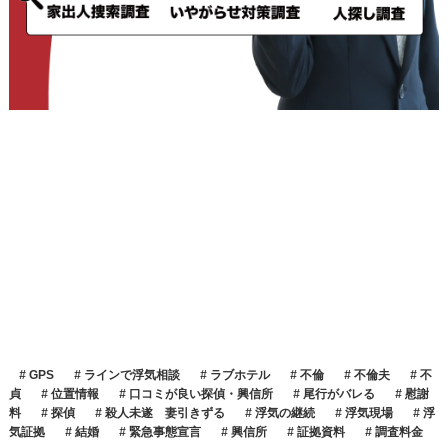
GPS
ラインで浮気相談
ラブホテル
不倫
不倫夫
不
貞
位置情報
口コミが良い探偵・興信所
尾行がバレる
慰謝
料
探偵
殺人未遂 妻引きずる
浮気の継続
浮気現場
浮
気証拠
結婚
緊急事態宣言
興信所
証拠資料
調査料金