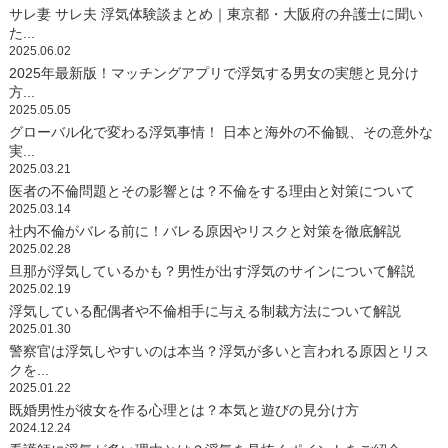
サレ妻 サレ夫 浮気体験談まとめ｜東京都・大阪府の弁護士に聞い
た...
2025.06.02
2025年最新版！マッチングアプリで浮気する男女の実態と見分け
方...
2025.05.05
グローバル化で変わる浮気事情！ 日本と海外の不倫観、その意外な
実...
2025.03.21
医者の不倫問題とその影響とは？不倫をする理由と対策について
2025.03.14
社内不倫がバレる前に！バレる原因やリスクと対策を徹底解説
2025.02.28
旦那が浮気しているかも？男性が出す浮気のサインについて解説
2025.02.19
浮気している配偶者や不倫相手に与える制裁方法について解説
2025.01.30
警察官は浮気しやすいのは本当？浮気が多いと言われる原因とリス
クを...
2025.01.22
既婚男性が彼女を作る心理とは？本気と遊びの見分け方
2024.12.24