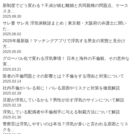
新制度でどう変わる？不貞が絡む離婚と共同親権の問題点、ケース
スタ...
2025.08.30
サレ妻 サレ夫 浮気体験談まとめ｜東京都・大阪府の弁護士に聞い
た...
2025.06.02
2025年最新版！マッチングアプリで浮気する男女の実態と見分け
方...
2025.05.05
グローバル化で変わる浮気事情！ 日本と海外の不倫観、その意外な
実...
2025.03.21
医者の不倫問題とその影響とは？不倫をする理由と対策について
2025.03.14
社内不倫がバレる前に！バレる原因やリスクと対策を徹底解説
2025.02.28
旦那が浮気しているかも？男性が出す浮気のサインについて解説
2025.02.19
浮気している配偶者や不倫相手に与える制裁方法について解説
2025.01.30
警察官は浮気しやすいのは本当？浮気が多いと言われる原因とリス
クを...