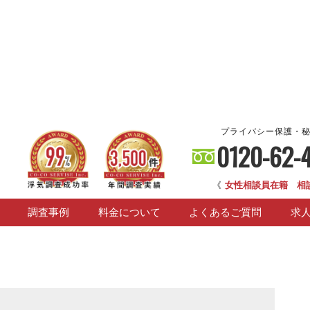
プライバシー保護・
0120-62-
《
女性相談員在籍 相
調査事例
料金について
よくあるご質問
求