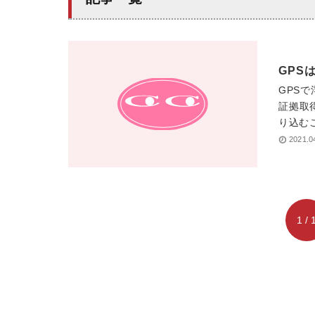
GPS
GPS
証拠取
り込む
2021.0
1 / 