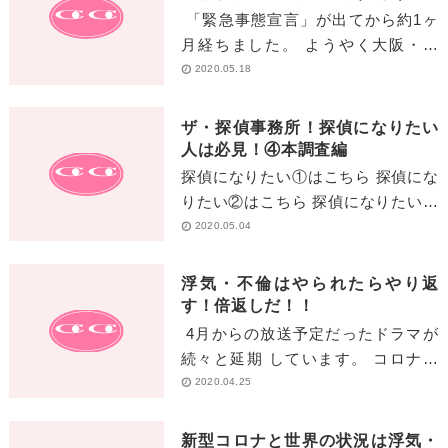
「緊急事態宣言」が出てから約1ヶ
月経ちました。 ようやく大阪・東
京・等を残し「緊急事態宣言」は 解
2020.05.18
除になりました。 大阪も吉村知事が
発表した「大阪モデル[…]
ザ・探偵事務所！探偵になりたい
人は必見！④本調査編
探偵になりたい①はこちら 探偵にな
りたい②はこちら 探偵になりたい③
はこちら 今回は、下見調査編でし
2020.05.04
たが今回からは本調 査編[…]
浮気・不倫はやられたらやり返
す！倍返しだ！！
4月からの放送予定だったドラマが
続々と延期 しています。 コロナ菌
の野郎～（#^ω^） その中でも「派
2020.04.25
遣の品格」や「半沢直樹」の 放送延
[…]
新型コロナと世界の状況は浮気・