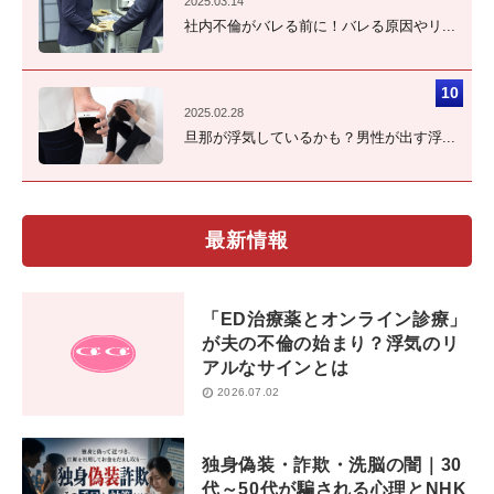
2025.03.14
社内不倫がバレる前に！バレる原因やリ...
2025.02.28
旦那が浮気しているかも？男性が出す浮...
最新情報
「ED治療薬とオンライン診療」
が夫の不倫の始まり？浮気のリ
アルなサインとは
2026.07.02
独身偽装・詐欺・洗脳の闇｜30
代～50代が騙される心理とNHK