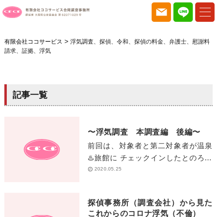
>
有限会社ココサービス
浮気調査、探偵、令和、探偵の料金、弁護士、慰謝料
請求、証拠、浮気
記事一覧
〜浮気調査 本調査編 後編〜
前回は、対象者と第二対象者が温泉
♨️旅館に チェックインしたとのろで
終わりました。 そして、メインの資
2020.05.25
料収集からです。 〜浮気[…]
探偵事務所（調査会社）から見た
これからのコロナ浮気（不倫）