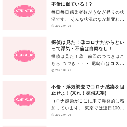
不倫に似ている！?
毎日毎日感染者数がうなぎ昇りの状
況です。 そんな状況のなか相変わら
ず浮気・不倫に 精を出す方々
2020.04.25
が・・・ そして、ラブホテルが大盛
況のようです。。 &nb[…]
探偵は見た！③コロナだからとい
って浮気・不倫は自粛なし！
探偵は見た！② 前回のつづきはこ
ちら つづき・・・ 尼崎市はコスト
コへ到着した夫と不倫相手は仲良く
2020.04.21
笑いながらマスク購入の列に並んで
いました。[…]
不倫・浮気調査でコロナ感染を阻
止せよ！(来れ！探偵志望)
コロナ感染がここに来て爆発的に増
加しています。 東京では連日100人
近い陽性反応が出た等、連日コロナ
2020.04.06
に 関する報道がない日はありませ