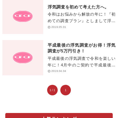
ん。 コロ[…]
浮気調査を初めて考えた方へ。
令和はお悩みから解放の年に！『初
めての調査プラン』としまして浮気
調査5万円分の調査料が☞なんと3万
2019.05.01
円でご提供です！探偵の料金にびっ
くりされた方、初めてでよくわか
平成最後の浮気調査がお得！浮気
[…]
調査が5万円引き！
平成最後の浮気調査で令和を楽しい
年に！4月中のご契約で平成最後の
割引、お得プランとしまして弁護士
2019.04.04
相談付慰謝料請求プランが料金55万
円のところ50万円でご提供です[…]
1 / 1
1