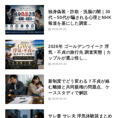
独身偽装・詐欺・洗脳の闇｜30
代～50代が騙される心理とNHK
報道を基にした調査...
2026.06.01
2026年 ゴールデンウイーク 浮
気・不貞の旅行先 調査実態｜カ
ップルが選ぶ怪し...
2026.05.02
新制度でどう変わる？不貞が絡
む離婚と共同親権の問題点、ケ
ーススタディで解説
2026.04.01
サレ妻 サレ夫 浮気体験談まとめ