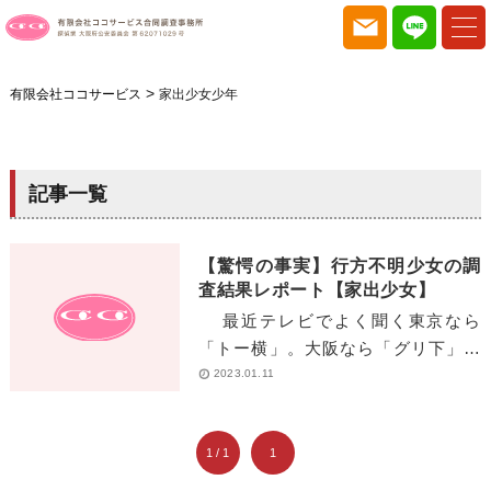
>
有限会社ココサービス
家出少女少年
記事一覧
【驚愕の事実】行方不明少女の調
査結果レポート【家出少女】
最近テレビでよく聞く東京なら
「トー横」。大阪なら「グリ下」。
に集まる家出少年・少女の話がよく
2023.01.11
耳にします。 […]
1 / 1
1