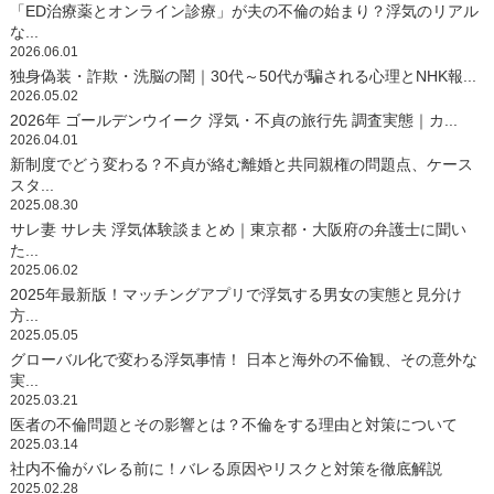
「ED治療薬とオンライン診療」が夫の不倫の始まり？浮気のリアル
な...
2026.06.01
独身偽装・詐欺・洗脳の闇｜30代～50代が騙される心理とNHK報...
2026.05.02
2026年 ゴールデンウイーク 浮気・不貞の旅行先 調査実態｜カ...
2026.04.01
新制度でどう変わる？不貞が絡む離婚と共同親権の問題点、ケース
スタ...
2025.08.30
サレ妻 サレ夫 浮気体験談まとめ｜東京都・大阪府の弁護士に聞い
た...
2025.06.02
2025年最新版！マッチングアプリで浮気する男女の実態と見分け
方...
2025.05.05
グローバル化で変わる浮気事情！ 日本と海外の不倫観、その意外な
実...
2025.03.21
医者の不倫問題とその影響とは？不倫をする理由と対策について
2025.03.14
社内不倫がバレる前に！バレる原因やリスクと対策を徹底解説
2025.02.28