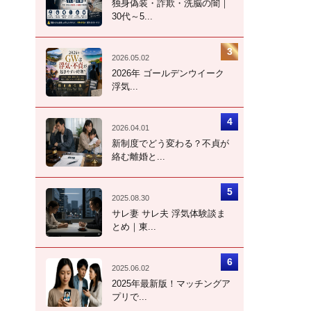
独身偽装・詐欺・洗脳の闇｜
30代～5...
2026.05.02
2026年 ゴールデンウイーク
浮気...
2026.04.01
新制度でどう変わる？不貞が
絡む離婚と...
2025.08.30
サレ妻 サレ夫 浮気体験談ま
とめ｜東...
2025.06.02
2025年最新版！マッチングア
プリで...