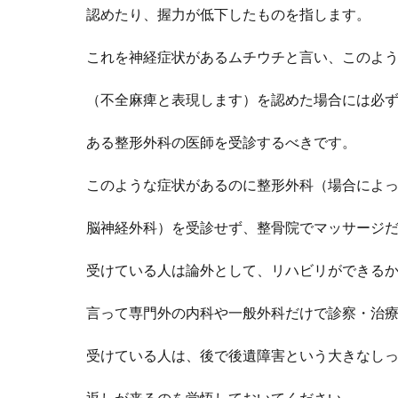
認めたり、握力が低下したものを指します
。
これを神経症状があるムチ
ウチと言い、
このよ
（不全麻痺と表現します）
を認めた
場合には必
ある整形外科の
医師
を
受診するべきです。
このような症状が
あるのに整形外科（場合によ
脳神経外科）を受診せず、
整骨院でマッサージ
受けている人は論外として、
リハビリができる
言って専門外の内科や一般外科だけで
診察・治
受けている人は、後で後遺障害という
大きなし