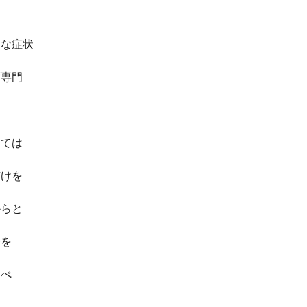
うな症状
ず専門
っては
だけを
からと
療を
っぺ