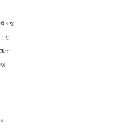
と様々な
る
こと
表現で
説明
れを