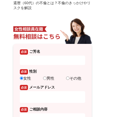
還暦（60代）の不倫とは？不倫のきっかけやリ
スクを解説
ご芳名
必須
性別
必須
女性
男性
その他
メールアドレス
必須
ご相談内容
必須