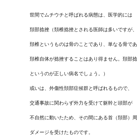
世間でムチウチと呼ばれる病態は、医学的には
頚部捻挫（頚椎捻挫とされる医師は多いですが
頚椎というものは骨のことであり、単なる骨で
頚椎自体が捻挫することはあり得ません。頚部
というのが正しい
病名
でしょう。）
或いは、外傷性頚部症候群と呼ばれるもので、
交通事故に関わらず外力を受けて
躯幹と頭部が
不自然に動いたため、
その間にある首（頚部）
ダメージを受けたものです。