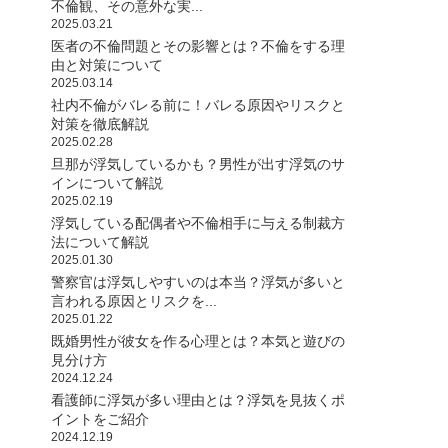
不倫観、その意外な実...
2025.03.21
医者の不倫問題とその影響とは？不倫をする理
由と対策について
2025.03.14
社内不倫がバレる前に！バレる原因やリスクと
対策を徹底解説
2025.02.28
旦那が浮気しているかも？男性が出す浮気のサ
インについて解説
2025.02.19
浮気している配偶者や不倫相手に与える制裁方
法について解説
2025.01.30
警察官は浮気しやすいのは本当？浮気が多いと
言われる原因とリスクを...
2025.01.22
既婚男性が彼女を作る心理とは？本気と遊びの
見分け方
2024.12.24
看護師に浮気が多い理由とは？浮気を見抜くポ
イントをご紹介
2024.12.19