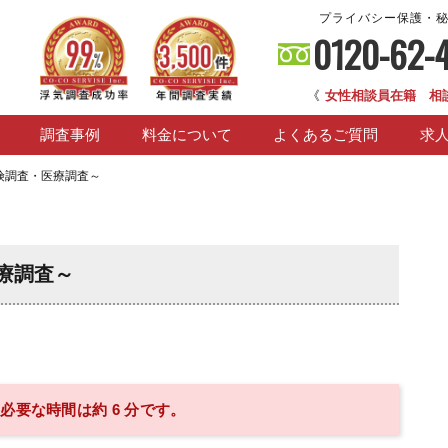
プライバシー保護・
0120-62-
《
女性相談員在籍 相
調査事例
料金について
よくあるご質問
求
険調査・医療調査～
療調査～
必要な時間は約 6 分です。