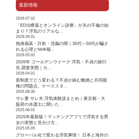
最新情報
2026.07.02
「ED治療薬とオンライン診療」が夫の不倫の始
まり？浮気のリアルな...
2026.06.01
独身偽装・詐欺・洗脳の闇｜30代～50代が騙さ
れる心理とNHK報...
2026.05.02
2026年 ゴールデンウイーク 浮気・不貞の旅行
先 調査実態｜カ...
2026.04.01
新制度でどう変わる？不貞が絡む離婚と共同親
権の問題点、ケーススタ...
2025.08.30
サレ妻 サレ夫 浮気体験談まとめ｜東京都・大
阪府の弁護士に聞いた...
2025.06.02
2025年最新版！マッチングアプリで浮気する男
女の実態と見分け方...
2025.05.05
グローバル化で変わる浮気事情！ 日本と海外の