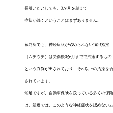
長引いたとしても、
3
か月を越えて
症状が続くということはまずありません。
裁判所でも、
神経症状が認められない頚部捻挫
（ムチウチ）
は受傷後
3
か月までで治癒するもの
と
いう判例が
出されており、それ以上の治療を
されています。
蛇足ですが
、自動車保険を扱っている多くの保
は、
最近では、
このような神経症状を認めない