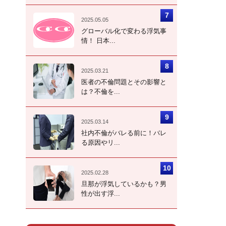
2025.05.05
グローバル化で変わる浮気事
情！ 日本...
2025.03.21
医者の不倫問題とその影響と
は？不倫を...
2025.03.14
社内不倫がバレる前に！バレ
る原因やリ...
2025.02.28
旦那が浮気しているかも？男
性が出す浮...