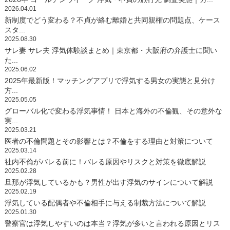
2026.04.01
新制度でどう変わる？不貞が絡む離婚と共同親権の問題点、ケース
スタ...
2025.08.30
サレ妻 サレ夫 浮気体験談まとめ｜東京都・大阪府の弁護士に聞い
た...
2025.06.02
2025年最新版！マッチングアプリで浮気する男女の実態と見分け
方...
2025.05.05
グローバル化で変わる浮気事情！ 日本と海外の不倫観、その意外な
実...
2025.03.21
医者の不倫問題とその影響とは？不倫をする理由と対策について
2025.03.14
社内不倫がバレる前に！バレる原因やリスクと対策を徹底解説
2025.02.28
旦那が浮気しているかも？男性が出す浮気のサインについて解説
2025.02.19
浮気している配偶者や不倫相手に与える制裁方法について解説
2025.01.30
警察官は浮気しやすいのは本当？浮気が多いと言われる原因とリス