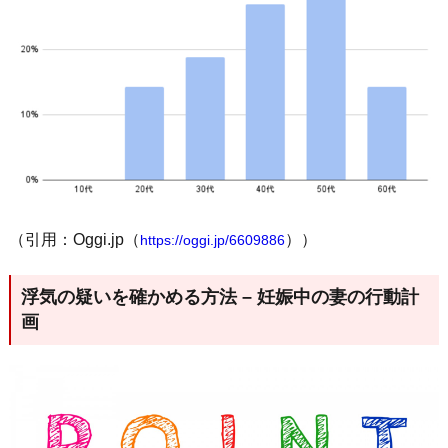
（引用：Oggi.jp（
））
https://oggi.jp/6609886
浮気の疑いを確かめる方法 – 妊娠中の妻の行動計
画