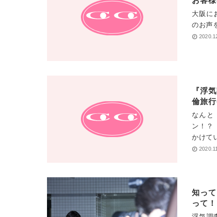
お客様
大阪に
のお声
2020.1
『浮気
倫旅行
なんと
ン！？
かけてい
2020.1
知って
って！
浮気調