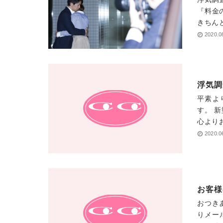
『料金
きちん
2020.0
浮気調
平素よ
す。 
心より
2020.0
お客様
おつき
りメー