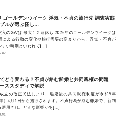
6年 ゴールデンウイーク 浮気・不貞の旅行先 調査実態
プルが選ぶ怪し...
突入のGWは 最大１２連休も 2026年のゴールデンウイークは
暇による行動の変化や旅行需要の高まりから、浮気・不貞が
やすい時期といわれて[…]
5.02
でどう変わる？不貞が絡む離婚と共同親権の問題
ーススタディで解説
4年成立の改正民法により、離婚後の共同親権制度が令和8年
26年）4月1日から施行されます。不貞行為が絡む離婚で、新制
う適用され、どんな影響があ[…]
4.01