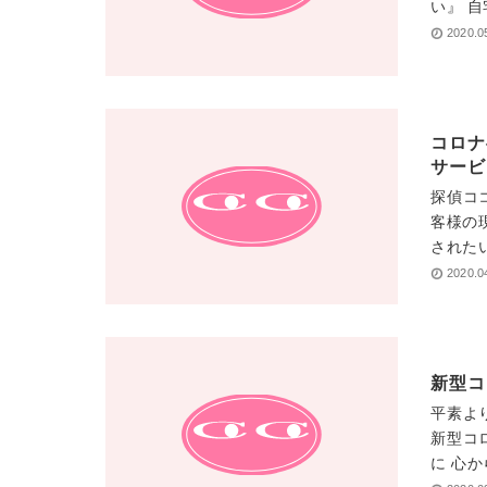
い』 自
2020.0
コロナ
サービ
探偵コ
客様の
されたい
2020.0
新型コ
平素よ
新型コ
に 心か