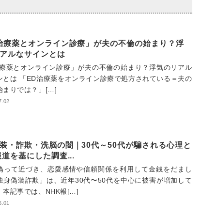
治療薬とオンライン診療」が夫の不倫の始まり？浮
アルなサインとは
治療薬とオンライン診療」が夫の不倫の始まり？浮気のリアル
ンとは 「ED治療薬をオンライン診療で処方されている＝夫の
始まりでは？」[…]
7.02
装・詐欺・洗脳の闇｜30代～50代が騙される心理と
報道を基にした調査...
偽って近づき、恋愛感情や信頼関係を利用して金銭をだまし
独身偽装詐欺」は、近年30代〜50代を中心に被害が増加して
本記事では、NHK報[…]
6.01