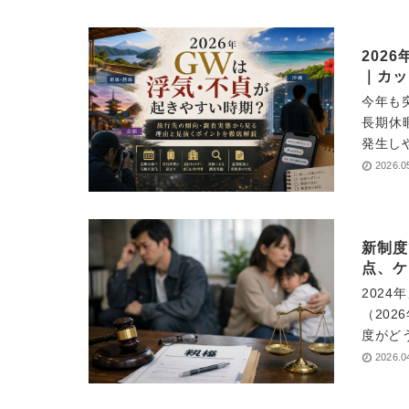
202
｜カッ
今年も
長期休
発生し
2026.0
新制度
点、ケ
202
（20
度がど
2026.0