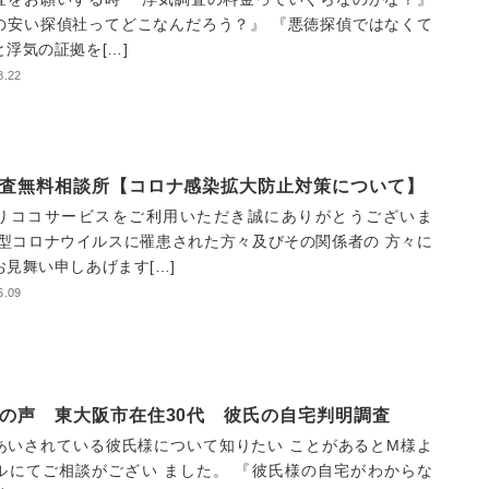
の安い探偵社ってどこなんだろう？』 『悪徳探偵ではなくて
と浮気の証拠を[…]
8.22
査無料相談所【コロナ感染拡大防止対策について】
りココサービスをご利用いただき誠にありがとうございま
新型コロナウイルスに罹患された方々及びその関係者の 方々に
お見舞い申しあげます[…]
6.09
の声 東大阪市在住30代 彼氏の自宅判明調査
あいされている彼氏様について知りたい ことがあるとM様よ
ルにてご相談がござい ました。 『彼氏様の自宅がわからな