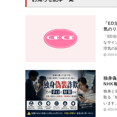
「ED
気のリ
「ED
なサイ
浮気の
2026.0
独身偽
NHK
独身と
取る「
います。
2026.0