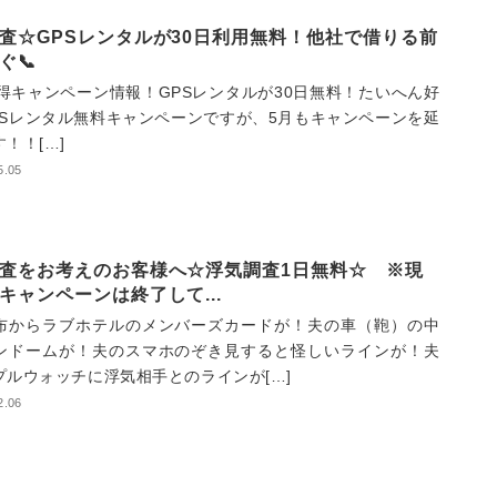
査☆GPSレンタルが30日利用無料！他社で借りる前
ぐ📞
得キャンペーン情報！GPSレンタルが30日無料！たいへん好
PSレンタル無料キャンペーンですが、5月もキャンペーンを延
！！[…]
5.05
査をお考えのお客様へ☆浮気調査1日無料☆ ※現
キャンペーンは終了して...
布からラブホテルのメンバーズカードが！夫の車（鞄）の中
ンドームが！夫のスマホのぞき見すると怪しいラインが！夫
プルウォッチに浮気相手とのラインが[…]
2.06