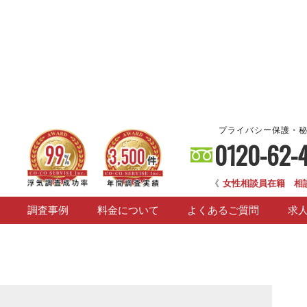
プライバシー保護・
0120-62-
《
女性相談員在籍 相
調査事例
料金について
よくあるご質問
求