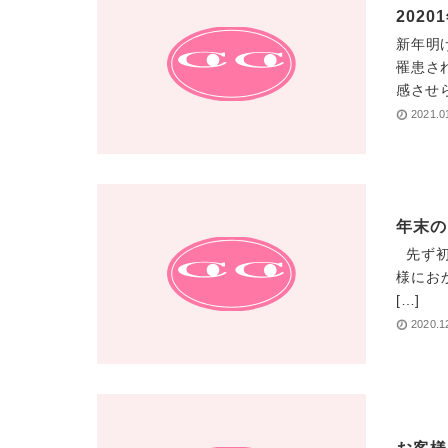
202
新年明
罹患さ
感させら
2021.0
年末の
先ず初
様にお
[…]
2020.1