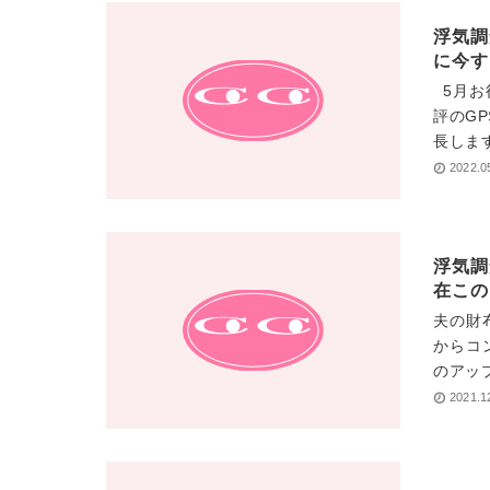
浮気調
に今す
5月お
評のG
長します
2022.0
浮気調
在この
夫の財
からコ
のアッ
2021.1