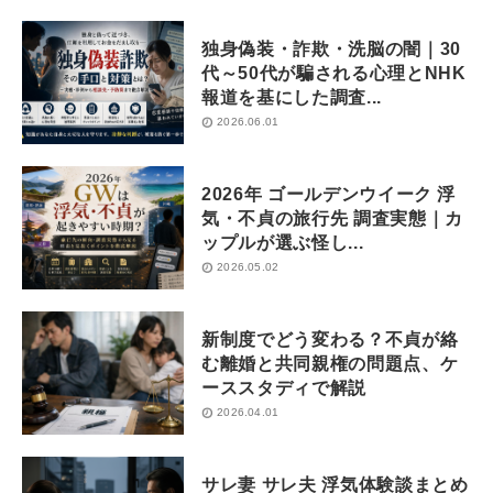
独身偽装・詐欺・洗脳の闇｜30
代～50代が騙される心理とNHK
報道を基にした調査...
2026.06.01
2026年 ゴールデンウイーク 浮
気・不貞の旅行先 調査実態｜カ
ップルが選ぶ怪し...
2026.05.02
新制度でどう変わる？不貞が絡
む離婚と共同親権の問題点、ケ
ーススタディで解説
2026.04.01
サレ妻 サレ夫 浮気体験談まとめ