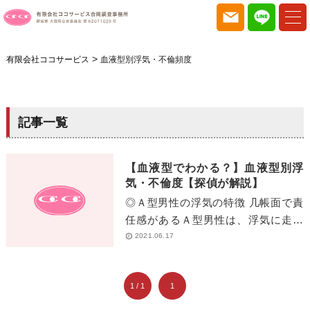
>
有限会社ココサービス
血液型別浮気・不倫頻度
記事一覧
【血液型でわかる？】血液型別浮
気・不倫度【探偵が解説】
◎Ａ型男性の浮気の特徴 几帳面で責
任感があるＡ型男性は、浮気に走る
確率は 低めです。しかし、この人は
2021.06.17
浮気・不倫をしていない と思いき
や・・・ […]
1 / 1
1