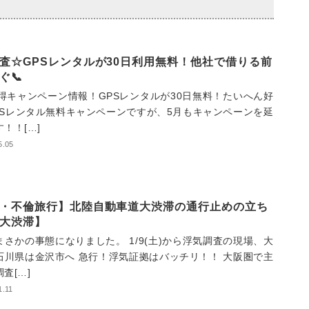
査☆GPSレンタルが30日利用無料！他社で借りる前
ぐ📞
得キャンペーン情報！GPSレンタルが30日無料！たいへん好
PSレンタル無料キャンペーンですが、5月もキャンペーンを延
！！[…]
5.05
・不倫旅行】北陸自動車道大渋滞の通行止めの立ち
大渋滞】
まさかの事態になりました。 1/9(土)から浮気調査の現場、大
石川県は金沢市へ 急行！浮気証拠はバッチリ！！ 大阪圏で主
査[…]
1.11