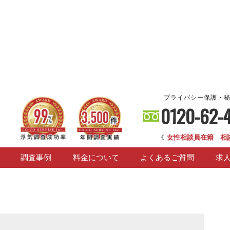
プライバシー保護・
0120-62-
《
女性相談員在籍 相
調査事例
料金について
よくあるご質問
求