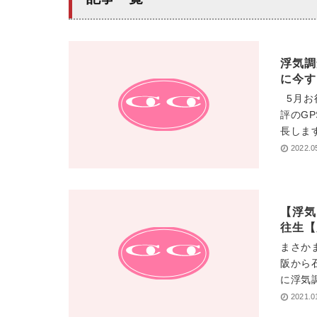
浮気調
に今す
5月お
評のG
長します
2022.0
【浮気
往生【
まさか
阪から
に浮気調
2021.0