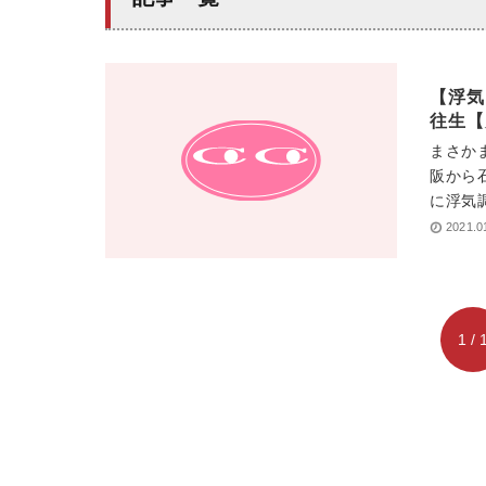
【浮気
往生【
まさか
阪から
に浮気調
2021.0
1 / 