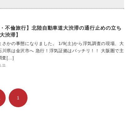
・不倫旅行】北陸自動車道大渋滞の通行止めの立ち
大渋滞】
まさかの事態になりました。 1/9(土)から浮気調査の現場、大
石川県は金沢市へ 急行！浮気証拠はバッチリ！！ 大阪圏で主
査[…]
1.11
1
1