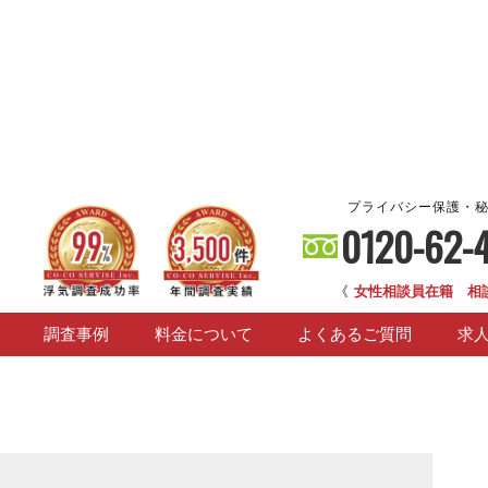
プライバシー保護・
0120-62-
《
女性相談員在籍 相
調査事例
料金について
よくあるご質問
求