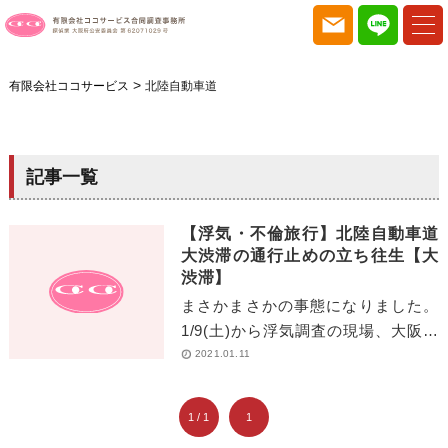
>
有限会社ココサービス
北陸自動車道
記事一覧
【浮気・不倫旅行】北陸自動車道
大渋滞の通行止めの立ち往生【大
渋滞】
まさかまさかの事態になりました。
1/9(土)から浮気調査の現場、大阪か
ら石川県は金沢市へ 急行！浮気証拠
2021.01.11
はバッチリ！！ 大阪圏で主に浮気調
査[…]
1 / 1
1