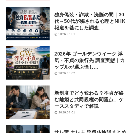
独身偽装・詐欺・洗脳の闇｜30
代～50代が騙される心理とNHK
報道を基にした調査...
2026.06.01
2026年 ゴールデンウイーク 浮
気・不貞の旅行先 調査実態｜カ
ップルが選ぶ怪し...
2026.05.02
新制度でどう変わる？不貞が絡
む離婚と共同親権の問題点、ケ
ーススタディで解説
2026.04.01
サレ妻 サレ夫 浮気体験談まとめ