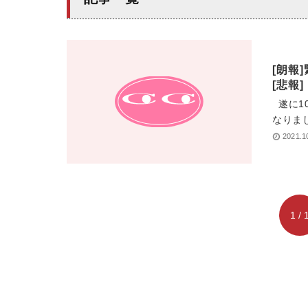
[朗報
[悲報]
遂に1
なりまし
2021.1
1 / 