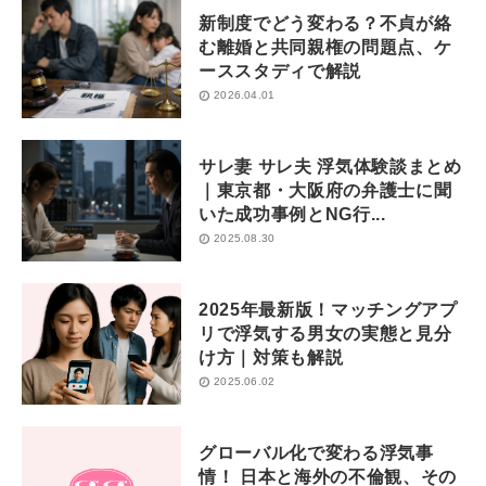
新制度でどう変わる？不貞が絡
む離婚と共同親権の問題点、ケ
ーススタディで解説
2026.04.01
サレ妻 サレ夫 浮気体験談まとめ
｜東京都・大阪府の弁護士に聞
いた成功事例とNG行...
2025.08.30
2025年最新版！マッチングアプ
リで浮気する男女の実態と見分
け方｜対策も解説
2025.06.02
グローバル化で変わる浮気事
情！ 日本と海外の不倫観、その