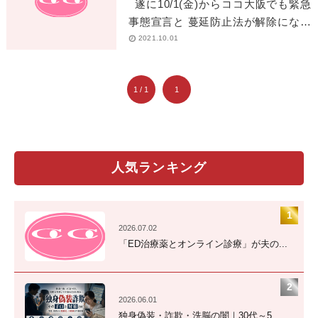
遂に10/1(金)からココ大阪でも緊急
事態宣言と 蔓延防止法が解除になり
ました！ 10/1からまだ営業時間等の
2021.10.01
制限はあるものの […]
1 / 1
1
人気ランキング
2026.07.02
「ED治療薬とオンライン診療」が夫の...
2026.06.01
独身偽装・詐欺・洗脳の闇｜30代～5...