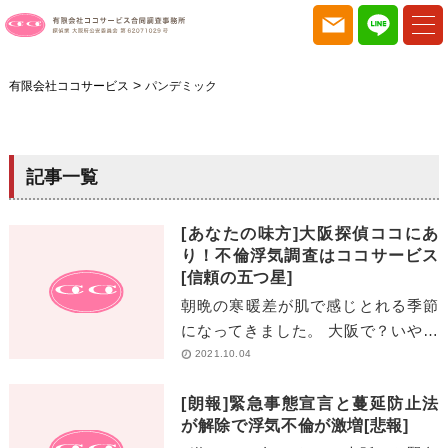
>
有限会社ココサービス
パンデミック
記事一覧
[あなたの味方]大阪探偵ココにあ
り！不倫浮気調査はココサービス
[信頼の五つ星]
朝晩の寒暖差が肌で感じとれる季節
になってきました。 大阪で？いや全
国で！ 浮気不倫調査で絶大な調査能
2021.10.04
力を発揮している？！ ココサービス
[朗報]緊急事態宣言と蔓延防止法
は今日も[…]
が解除で浮気不倫が激増[悲報]