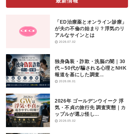
最新情報
「ED治療薬とオンライン診療」
が夫の不倫の始まり？浮気のリ
アルなサインとは
2026.07.02
独身偽装・詐欺・洗脳の闇｜30
代～50代が騙される心理とNHK
報道を基にした調査...
2026.06.01
2026年 ゴールデンウイーク 浮
気・不貞の旅行先 調査実態｜カ
ップルが選ぶ怪し...
2026.05.02