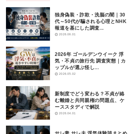
独身偽装・詐欺・洗脳の闇｜30
代～50代が騙される心理とNHK
報道を基にした調査...
2026.06.01
2026年 ゴールデンウイーク 浮
気・不貞の旅行先 調査実態｜カ
ップルが選ぶ怪し...
2026.05.02
新制度でどう変わる？不貞が絡
む離婚と共同親権の問題点、ケ
ーススタディで解説
2026.04.01
サレ妻 サレ夫 浮気体験談まとめ