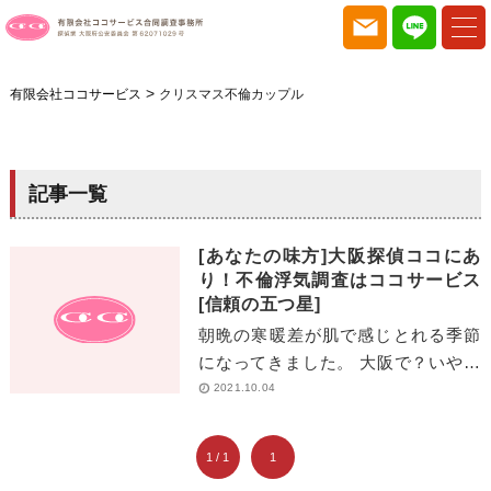
>
有限会社ココサービス
クリスマス不倫カップル
記事一覧
[あなたの味方]大阪探偵ココにあ
り！不倫浮気調査はココサービス
[信頼の五つ星]
朝晩の寒暖差が肌で感じとれる季節
になってきました。 大阪で？いや全
国で！ 浮気不倫調査で絶大な調査能
2021.10.04
力を発揮している？！ ココサービス
は今日も[…]
1 / 1
1