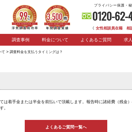
プライバシー保護・
0120-62-
《
女性相談員在籍 相
調査事例
料金について
よくあるご質問
求
>
いて
調査料金を支払うタイミングは？
ては着手金または半金を前払いで頂戴します。報告時に諸経費（残金）
す。
よくあるご質問一覧へ