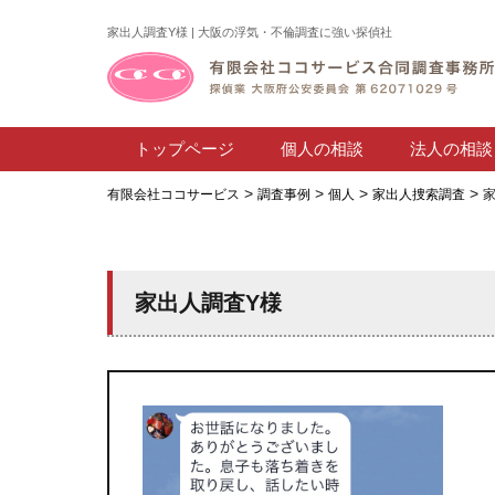
家出人調査Y様 | 大阪の浮気・不倫調査に強い探偵社
トップページ
個人の相談
法人の相談
>
>
>
>
有限会社ココサービス
調査事例
個人
家出人捜索調査
家出人調査Y様