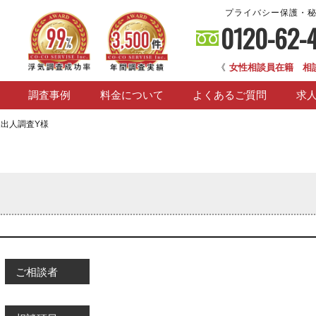
プライバシー保護・
0120-62-
《
女性相談員在籍 相
調査事例
料金について
よくあるご質問
求
家出人調査Y様
ご相談者