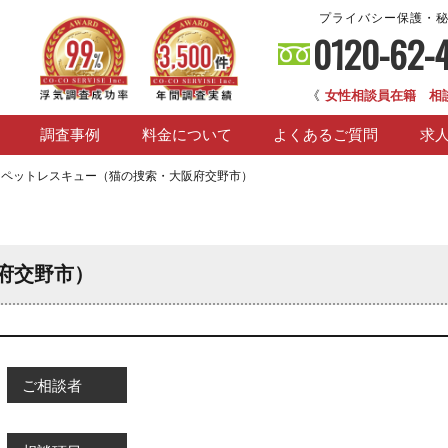
プライバシー保護・
0120-62-
《
女性相談員在籍 相
調査事例
料金について
よくあるご質問
求
>
ペットレスキュー（猫の捜索・大阪府交野市）
府交野市）
ご相談者