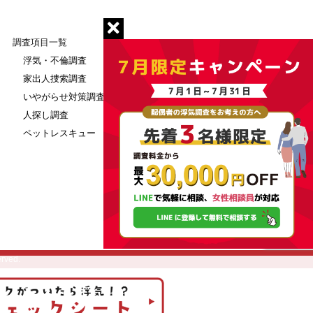
調査項目一覧
浮気・不倫調査
雇用調査
家出人捜索調査
社員不正解明
いやがらせ対策調査
企業与信調査・信用調査
人探し調査
退社社員調査
ペットレスキュー
社内セキュリティ構築
erved.