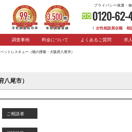
プライバシー保護・
0120-62-
《
女性相談員在籍 相
調査事例
料金について
よくあるご質問
求
>
ペットレスキュー（猫の捜索・大阪府八尾市）
府八尾市）
ご相談者