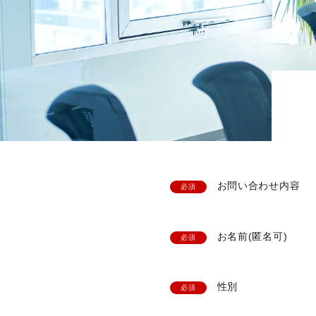
お問い合わせ内容
必須
お名前(匿名可)
必須
性別
必須