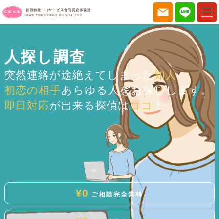
人探し調査
突然連絡が途絶えてしまった
知人
初恋の相手
あらゆる人をお探しします。
即日対応
が出来る探偵は
ココ
！
¥0
ご相談
完全無料