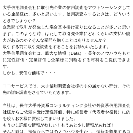
大手信用調査会社に取引先企業の信用調査をアウトソーシングして
いる企業様は、多いと思います。信用調査をするときは、どういう
ときでしょうか？
企業間で取引が発生した場合基本掛け売りになることが多いと思い
ます。このような時、はたして取引先企業にどれくらいの支払い能
力があるのか？
そんな疑問を抱くことはありませんか？
取引する前に取引先調査をすることをお勧めいたします。
大手信用調査会社は、膨大な情報（Data）・長年のノウハウをもと
に定性評価・定量評価し企業様に判断をする材料をご提供できま
す。
しかも、安価な価格で・・・
ココサービスでは、大手信用調査会社様の手の届かない部分。その
先の詳細調査をさせていただきます。
当社は、長年大手外資系コンサルティング会社や外資系信用調査会
社様からご依頼を受け定性評価、特に経営者（代表者や役員）に的
を絞りお客様に貢献してまいりました。
もう少し詳細な情報が欲しい！もうあと少し情報があれば！
そんな時は、探偵ならではのノウハウを生かし、情報を収集するコ