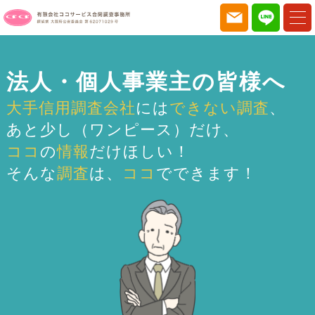
法人・個人事業主の皆様へ
大手信用調査会社
には
できない調査
、
あと少し（ワンピース）だけ、
ココ
の
情報
だけほしい！
そんな
調査
は、
ココ
でできます！