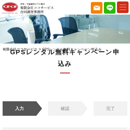
>
有限会社ココサービス
GPSレンタル無料キャンペーン申込み
GPSレンタル無料キャンペーン申
込み
入力
確認
完了