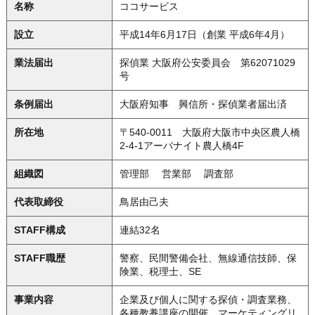
名称
ココサービス
設立
平成14年6月17日（創業 平成6年4月）
業法届出
探偵業 大阪府公安委員会 第62071029
号
条例届出
大阪府知事 興信所・探偵業者届出済
所在地
〒540-0011 大阪府大阪市中央区農人橋
2-4-1アーバナイト農人橋4F
組織図
管理部 営業部 調査部
代表取締役
鳥居由己夫
STAFF構成
連結32名
STAFF職歴
警察、民間警備会社、無線通信技師、保
険業、税理士、SE
事業内容
企業及び個人に関する探偵・調査業務、
各種教養講座の開催、マーケティングリ