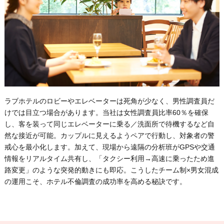
ラブホテルのロビーやエレベーターは死角が少なく、男性調査員だ
けでは目立つ場合があります。当社は女性調査員比率60％を確保
し、
客を装って同じエレベーターに乗る／洗面所で待機する
など自
然な接近が可能。カップルに見えるようペアで行動し、対象者の警
戒心を最小化します。加えて、現場から遠隔の分析班がGPSや交通
情報をリアルタイム共有し、
「タクシー利用→高速に乗ったため進
路変更」
のような突発的動きにも即応。こうしたチーム制×男女混成
の運用こそ、ホテル不倫調査の成功率を高める秘訣です。