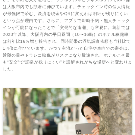
は大阪市内でも顕著に伸びています。チェックイン時の個人情報
が最低限で済む、決済を現金やQRに変えれば明細が残りにくい―
という点が理由です。さらに、アプリで即時予約・無人チェック
インが可能になったことで「突発的な逢瀬」も容易に。統計では
2023年以降、大阪府内の平日昼間（10〜16時）のホテル稼働率
は前年比16％増と報告され、同時間帯の浮気調査依頼も当社比で
1.4倍に伸びています。かつて主流だった自宅や車内での密会は、
近隣の目やドラレコ映像がリスクになり敬遠され、ホテルこそ最
も“安全”で“証拠が残りにくい”と誤解されがちな場所へと変わりま
した。