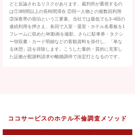
どと反論されるリスクがあります。裁判所が重視するの
は①3時間以上の長時間滞在 ②同一人物との複数回利用
③深夜帯の宿泊という三要素。当社では最低でも
3–4
回の
連続利用を押さえ、各回で入室・退室・ホテル名看板を1
フレームに収めた4K動画を撮影。さらに駐車券・タクシ
ー領収書・カード明細などの客観資料を添付し、
「単な
る休憩」説
を排除します。こうした量的・質的に充実し
た証拠が慰謝料請求や離婚調停で決定打となるのです。
ココサービスのホテル不倫調査メソッド