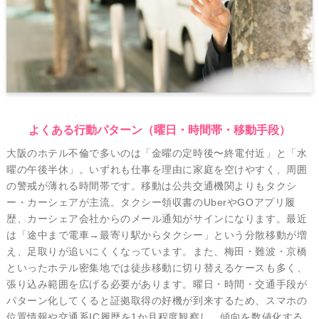
よくある行動パターン（曜日・時間帯・移動手段）
大阪のホテル不倫で多いのは「金曜の定時後〜終電付近」と「水
曜の午後半休」。いずれも仕事を理由に家庭を空けやすく、周囲
の警戒が薄れる時間帯です。移動は公共交通機関よりもタクシ
ー・カーシェアが主流。タクシー領収書の
Uber
や
GO
アプリ履
歴、カーシェア会社からのメール通知がサインになります。最近
は「途中まで電車→最寄り駅からタクシー」という分散移動が増
え、足取りが追いにくくなっています。また、梅田・難波・京橋
といったホテル密集地では徒歩移動に切り替えるケースも多く、
張り込み範囲を広げる必要があります。曜日・時間・交通手段が
パターン化してくると証拠取得の好機が到来するため、スマホの
位置情報や交通系IC履歴を1か月程度観察し、傾向を数値化する