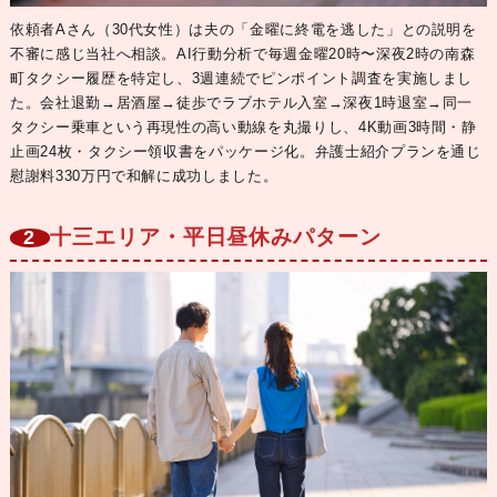
依頼者Aさん（30代女性）は夫の「金曜に終電を逃した」との説明を
不審に感じ当社へ相談。AI行動分析で毎週金曜20時〜深夜2時の南森
町タクシー履歴を特定し、3週連続でピンポイント調査を実施しまし
た。
会社退勤→居酒屋→徒歩でラブホテル入室→深夜1時退室→同一
タクシー乗車
という再現性の高い動線を丸撮りし、4K動画3時間・静
止画24枚・タクシー領収書をパッケージ化。弁護士紹介プランを通じ
慰謝料330万円で和解に成功しました。
十三エリア・平日昼休みパターン
2