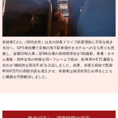
依頼者Cさん（50代女性）は夫の深夜ドライブ頻度増加に不安を抱き
当社へ。GPS発信機で京橋の地下駐車場付きホテルへの立ち寄りを把
握し、
金曜22時入庫→翌5時出庫
の長時間滞在を3回撮影。車番・ホテ
ル看板・同伴女性の特徴を同一フレームで収め、駐車券やETC履歴も
合わせ“継続的な宿泊不貞”を立証しました。結果、弁護士経由で慰謝
料500万円の高額示談を成立させ、依頼者は経済的安心を得るととも
に離婚を円満解決しました。