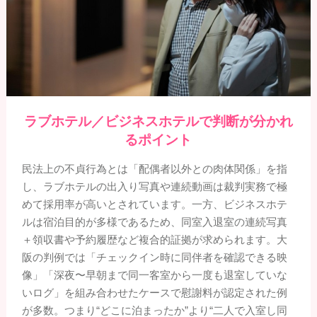
ラブホテル／ビジネスホテルで判断が分かれ
るポイント
民法上の不貞行為とは「配偶者以外との肉体関係」を指
し、ラブホテルの出入り写真や連続動画は裁判実務で極
めて採用率が高いとされています。一方、ビジネスホテ
ルは宿泊目的が多様であるため、
同室入退室の連続写真
＋領収書や予約履歴
など複合的証拠が求められます。大
阪の判例では「チェックイン時に同伴者を確認できる映
像」「深夜〜早朝まで同一客室から一度も退室していな
いログ」を組み合わせたケースで慰謝料が認定された例
が多数。つまり“どこに泊まったか”より“二人で入室し同