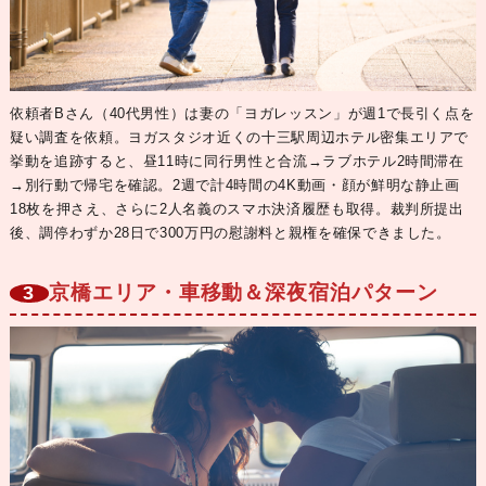
依頼者Bさん（40代男性）は妻の「ヨガレッスン」が週1で長引く点を
疑い調査を依頼。ヨガスタジオ近くの十三駅周辺ホテル密集エリアで
挙動を追跡すると、
昼11時に同行男性と合流→ラブホテル2時間滞在
→別行動で帰宅
を確認。2週で計4時間の4K動画・顔が鮮明な静止画
18枚を押さえ、さらに2人名義のスマホ決済履歴も取得。裁判所提出
後、調停わずか28日で300万円の慰謝料と親権を確保できました。
京橋エリア・車移動＆深夜宿泊パターン
3