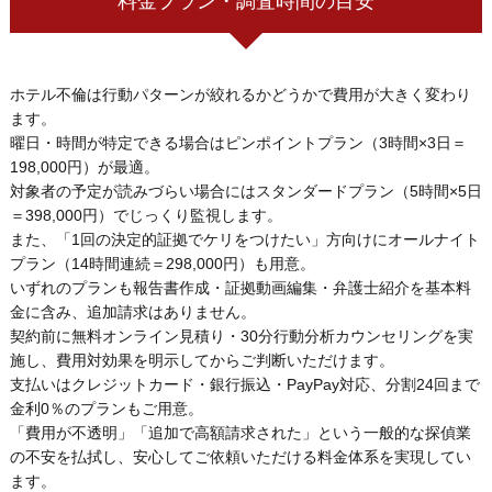
料金プラン・調査時間の目安
ホテル不倫は行動パターンが絞れるかどうかで費用が大きく変わり
ます。
曜日・時間が特定できる場合はピンポイントプラン（3時間×3日＝
198,000円）が最適。
対象者の予定が読みづらい場合にはスタンダードプラン（5時間×5日
＝398,000円）でじっくり監視します。
また、「1回の決定的証拠でケリをつけたい」方向けにオールナイト
プラン（14時間連続＝298,000円）も用意。
いずれのプランも報告書作成・証拠動画編集・弁護士紹介を基本料
金に含み、追加請求はありません。
契約前に無料オンライン見積り・30分行動分析カウンセリングを実
施し、費用対効果を明示してからご判断いただけます。
支払いはクレジットカード・銀行振込・PayPay対応、分割24回まで
金利0％のプランもご用意。
「費用が不透明」「追加で高額請求された」という一般的な探偵業
の不安を払拭し、安心してご依頼いただける料金体系を実現してい
ます。