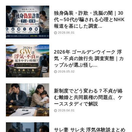
独身偽装・詐欺・洗脳の闇｜30
代～50代が騙される心理とNHK
報道を基にした調査...
2026.06.01
2026年 ゴールデンウイーク 浮
気・不貞の旅行先 調査実態｜カ
ップルが選ぶ怪し...
2026.05.02
新制度でどう変わる？不貞が絡
む離婚と共同親権の問題点、ケ
ーススタディで解説
2026.04.01
サレ妻 サレ夫 浮気体験談まとめ