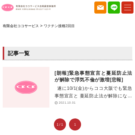
>
有限会社ココサービス
ワクチン接種2回目
記事一覧
[朗報]緊急事態宣言と蔓延防止法
が解除で浮気不倫が激増[悲報]
遂に10/1(金)からココ大阪でも緊急
事態宣言と 蔓延防止法が解除になり
ました！ 10/1からまだ営業時間等の
2021.10.01
制限はあるものの […]
1 / 1
1